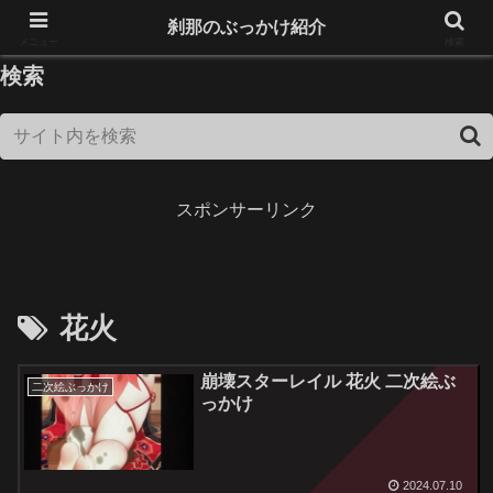
18歳未満は閲覧できません！
刹那のぶっかけ紹介
メニュー
検索
検索
スポンサーリンク
花火
崩壊スターレイル 花火 二次絵ぶ
二次絵ぶっかけ
っかけ
2024.07.10