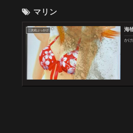
マリン
海
二次絵ぶっかけ
かけ