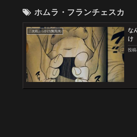
ホムラ・フランチェスカ
な
二次絵ぶっかけ(無洗浄)
け
投稿