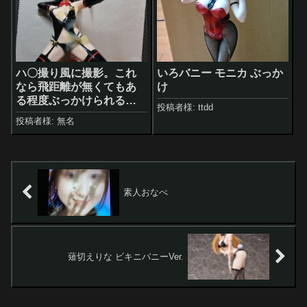
ハ〇撮り風に撮影。これ
いろバニー モニカ ぶっか
なら飛距離が無くてもあ
け
る程度ぶっかけられる
投稿者様: ttdd
し、準備片付けがちょっ
投稿者様: 無名
と楽
素人おなぺ
薙切えりな ビキニバニーVer.